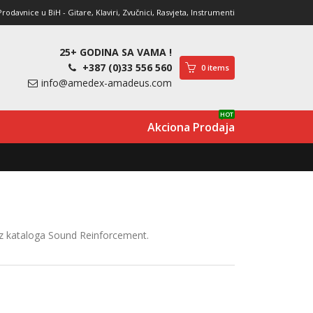
davnice u BiH - Gitare, Klaviri, Zvučnici, Rasvjeta, Instrumenti
25+ GODINA SA VAMA !
+387 (0)33 556 560
0 items
info@amedex-amadeus.com
HOT
Akciona Prodaja
 iz kataloga Sound Reinforcement.