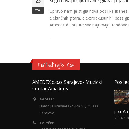
Stigla nova pošiljka Ibanez gitara i pojačal
23
tra.
Upravo nam je stigla nova pošiljka Ibanez 
električnih gitara, elektroakustinih i bas
Amedex da pratite sve najnovije trendove 
Kontaktirajte nas
AMEDEX d.o.o. Sarajevo- Muzički
Poslje
Centar Amadeus
Adresa:
Hamdije Kreševljakovića 61, 71 000
potrošnj
Sarajevo
20/02/2
Telefon: