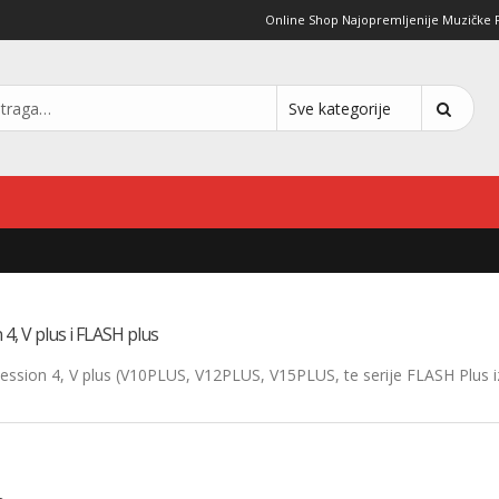
Online Shop Najopremljenije Muzičke Pro
 4, V plus i FLASH plus
a Session 4, V plus (V10PLUS, V12PLUS, V15PLUS, te serije FLASH Plus