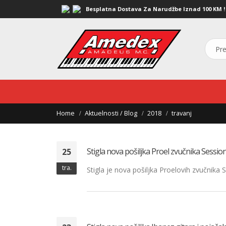
Besplatna Dostava Za Narudžbe Iznad 100 KM !
Home
Aktuelnosti / Blog
2018
travanj
Stigla nova pošiljka Proel zvučnika Session
25
tra.
Stigla je nova pošiljka Proelovih zvučnik