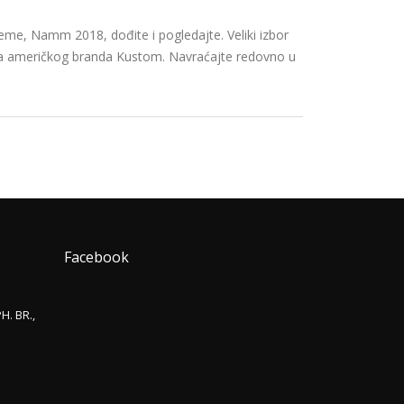
eme, Namm 2018, dođite i pogledajte. Veliki izbor
ačala američkog branda Kustom. Navraćajte redovno u
Facebook
H. BR.,