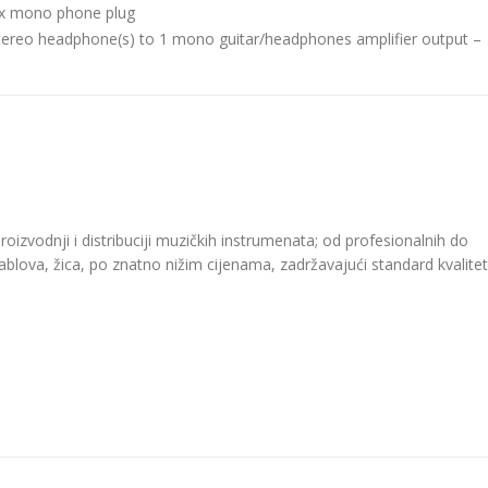
1 x mono phone plug
2 stereo headphone(s) to 1 mono guitar/headphones amplifier output –
roizvodnji i distribuciji muzičkih instrumenata; od profesionalnih do
kablova, žica, po znatno nižim cijenama, zadržavajući standard kvalitet