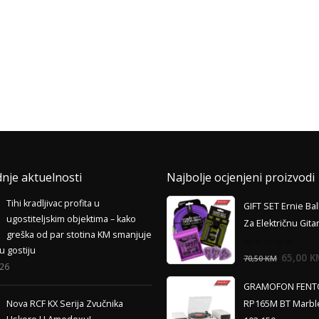
dnje aktuelnosti
Najbolje ocjenjeni proizvodi
Tihi kradljivac profita u
GIFT SET Ernie Bal
ugostiteljskim objektima – kako
Za Električnu Gita
greška od par stotina KM smanjuje
u gostiju
0
65,00
K
70,50
KM
out
026
of
5
GRAMOFON FENT
Nova RCF KX Serija Zvučnika
RP165M BT Marbl