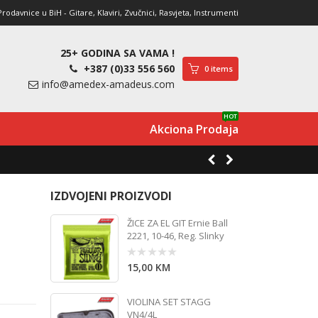
davnice u BiH - Gitare, Klaviri, Zvučnici, Rasvjeta, Instrumenti
25+ GODINA SA VAMA !
+387 (0)33 556 560
0 items
info@amedex-amadeus.com
HOT
Akciona Prodaja
IZDVOJENI PROIZVODI
ŽICE ZA EL GIT Ernie Ball
2221, 10-46, Reg. Slinky
15,00
KM
0
out
of
5
VIOLINA SET STAGG
VN4/4L