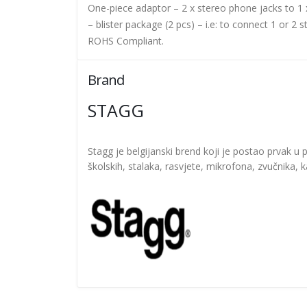
One-piece adaptor – 2 x stereo phone jacks to 
– blister package (2 pcs) – i.e: to connect 1 or 
ROHS Compliant.
Brand
STAGG
Stagg je belgijanski brend koji je postao prvak u p
školskih, stalaka, rasvjete, mikrofona, zvučnika, 