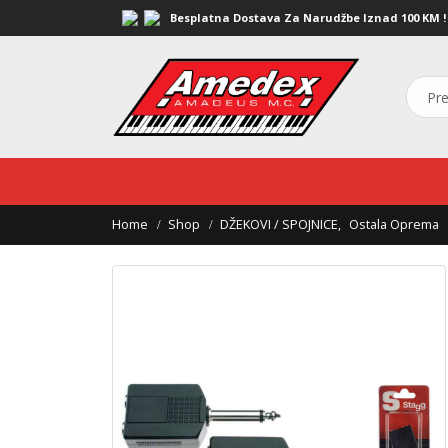
Besplatna Dostava Za Narudžbe Iznad 100 KM !
Home
Shop
DŽEKOVI / SPOJNICE
,
Ostala Oprema