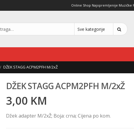
Online Shop Najopremljenije Muzičke Pro
DŽEK STAGG ACPM2PFH M/2xŽ
DŽEK STAGG ACPM2PFH M/2xŽ
3,00
KM
Džek adapter M/2xŽ; Boja: crna; Cijena po kom.