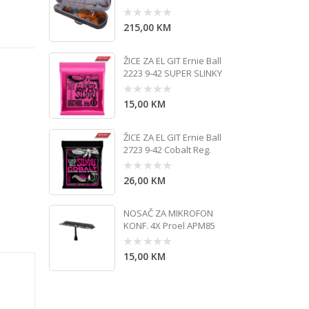
215,00
KM
0
out
of
5
ŽICE ZA EL GIT Ernie Ball
2223 9-42 SUPER SLINKY
15,00
KM
0
out
of
5
ŽICE ZA EL GIT Ernie Ball
2723 9-42 Cobalt Reg.
26,00
KM
0
out
of
5
NOSAČ ZA MIKROFON
KONF. 4X Proel APM85
15,00
KM
0
out
of
5