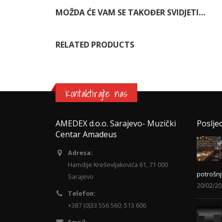
MOŽDA ĆE VAM SE TAKOĐER SVIDJETI…
RELATED PRODUCTS
Kontaktirajte nas
AMEDEX d.o.o. Sarajevo- Muzički
Poslje
Centar Amadeus
Adresa:
Hamdije Kreševljakovića 61, 71 000
potrošnj
Sarajevo
20/02/2
Telefon:
+387 (0)33 556 560; 513 606