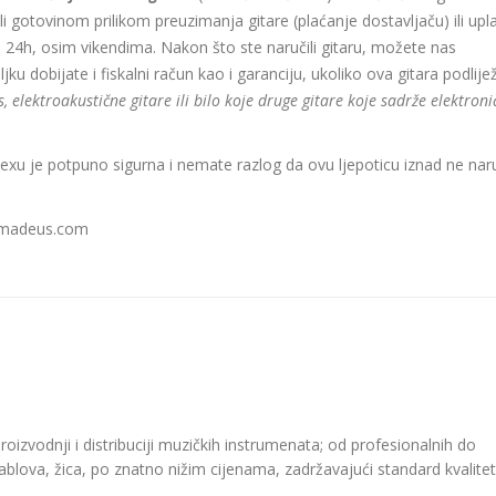
ili gotovinom prilikom preuzimanja gitare (plaćanje dostavljaču) ili up
 24h, osim vikendima. Nakon što ste naručili gitaru, možete nas
jku dobijate i fiskalni račun kao i garanciju, ukoliko ova gitara podlije
, elektroakustične gitare ili bilo koje druge gitare koje sadrže elektroni
xu je potpuno sigurna i nemate razlog da ovu ljepoticu iznad ne nar
amadeus.com
roizvodnji i distribuciji muzičkih instrumenata; od profesionalnih do
kablova, žica, po znatno nižim cijenama, zadržavajući standard kvalitet