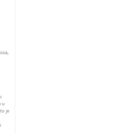
nova,
u
o u
to je
i