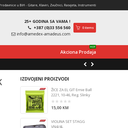
davnice u BiH - Gitare, Klaviri, Zvučnici, Rasvjeta, Instrumenti
25+ GODINA SA VAMA !
+387 (0)33 556 560
0 items
info@amedex-amadeus.com
HOT
Akciona Prodaja
IZDVOJENI PROIZVODI
K
ŽICE ZA EL GIT Ernie Ball
2221, 10-46, Reg. Slinky
15,00
KM
0
out
of
5
VIOLINA SET STAGG
VN4/4L