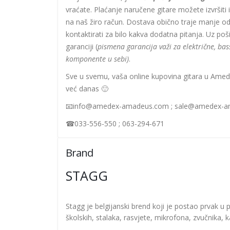
vraćate. Plaćanje naručene gitare možete izvršiti 
na naš žiro račun. Dostava obično traje manje od
kontaktirati za bilo kakva dodatna pitanja. Uz pošil
garanciji (
pismena garancija važi za električne, bass
komponente u sebi)
.
Sve u svemu, vaša online kupovina gitara u Amede
već danas 🙂
📧info@amedex-amadeus.com ; sale@amedex-
☎033-556-550 ; 063-294-671
Brand
STAGG
Stagg je belgijanski brend koji je postao prvak u p
školskih, stalaka, rasvjete, mikrofona, zvučnika, 