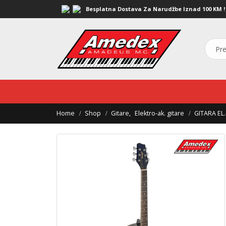
Besplatna Dostava Za Narudžbe Iznad 100 KM !
Home
Shop
Gitare
,
Elektro-ak. gitare
GITARA E