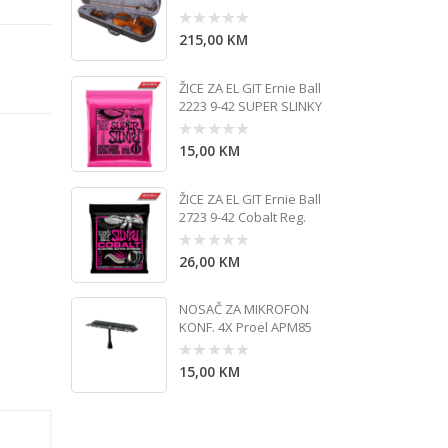
215,00
KM
0
out
of
5
ŽICE ZA EL GIT Ernie Ball
2223 9-42 SUPER SLINKY
15,00
KM
0
out
of
5
ŽICE ZA EL GIT Ernie Ball
2723 9-42 Cobalt Reg.
26,00
KM
0
out
of
5
NOSAČ ZA MIKROFON
KONF. 4X Proel APM85
15,00
KM
0
out
of
5