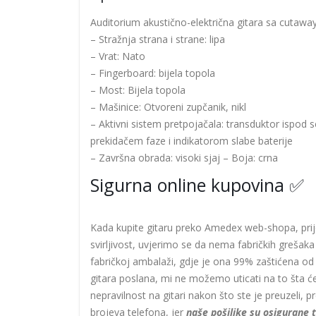
Auditorium akustično-električna gitara sa cutaw
– Stražnja strana i strane: lipa
– Vrat: Nato
– Fingerboard: bijela topola
– Most: Bijela topola
– Mašinice: Otvoreni zupčanik, nikl
– Aktivni sistem pretpojačala: transduktor ispod s
prekidačem faze i indikatorom slabe baterije
– Završna obrada: visoki sjaj – Boja: crna
Sigurna online kupovina ✅
Kada kupite gitaru preko Amedex web-shopa, prij
svirljivost, uvjerimo se da nema fabričkih grešaka
fabričkoj ambalaži, gdje je ona 99% zaštićena od 
gitara poslana, mi ne možemo uticati na to šta će 
nepravilnost na gitari nakon što ste je preuzeli, p
brojeva telefona, jer
naše pošiljke su osigurane 