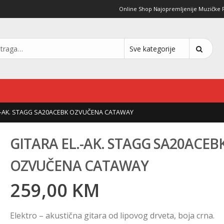
Online Shop Najopremljenije Muzičke Pro
L.-AK. STAGG SA20ACEBK OZVUČENA CATAWAY
GITARA EL.-AK. STAGG SA20ACEB
OZVUČENA CATAWAY
259,00
KM
Elektro – akustična gitara od lipovog drveta, boja crna.