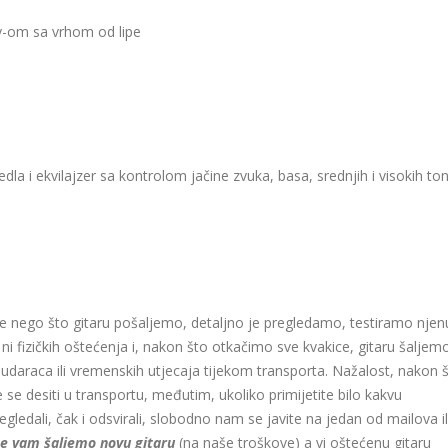
ay-om sa vrhom od lipe
edla i ekvilajzer sa kontrolom jačine zvuka, basa, srednjih i visokih to
e nego što gitaru pošaljemo, detaljno je pregledamo, testiramo njen
 ni fizičkih oštećenja i, nakon što otkačimo sve kvakice, gitaru šaljem
udaraca ili vremenskih utjecaja tijekom transporta. Nažalost, nakon š
se desiti u transportu, međutim, ukoliko primijetite bilo kakvu
regledali, čak i odsvirali, slobodno nam se javite na jedan od mailova il
te vam šaljemo novu gitaru
(na naše troškove) a vi oštećenu gitaru