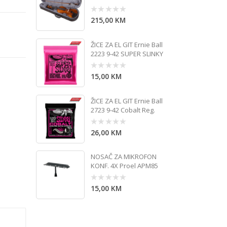
215,00
KM
0
out
of
5
ŽICE ZA EL GIT Ernie Ball
2223 9-42 SUPER SLINKY
15,00
KM
0
out
of
5
ŽICE ZA EL GIT Ernie Ball
2723 9-42 Cobalt Reg.
26,00
KM
0
out
of
5
NOSAČ ZA MIKROFON
KONF. 4X Proel APM85
15,00
KM
0
out
of
5