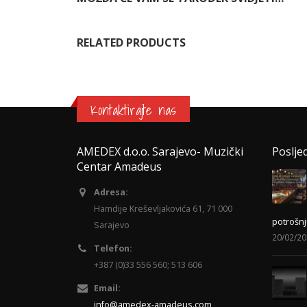
RELATED PRODUCTS
Kontaktirajte nas
AMEDEX d.o.o. Sarajevo- Muzički
Poslje
Centar Amadeus
Adresa:
Hamdije Kreševljakovića 61, 71 000
potrošnj
Sarajevo
20/02/2
Telefon:
+387 (0)33 556 560; 513 606
Email:
info@amedex-amadeus.com