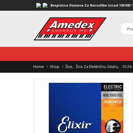
Besplatna Dostava Za Narudžbe Iznad 100 KM !
Home
Shop
Žice
,
Žice Za Električnu Gitaru
,
.10 ZA 