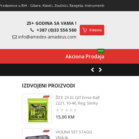
davnice u BiH - Gitare, Klaviri, Zvučnici, Rasvjeta, Instrumenti
25+ GODINA SA VAMA !
+387 (0)33 556 560
0 items
info@amedex-amadeus.com
HOT
Akciona Prodaja
IZDVOJENI PROIZVODI
ŽICE ZA EL GIT Ernie Ball
2221, 10-46, Reg. Slinky
15,00
KM
0
out
of
5
VIOLINA SET STAGG
VN4/4L