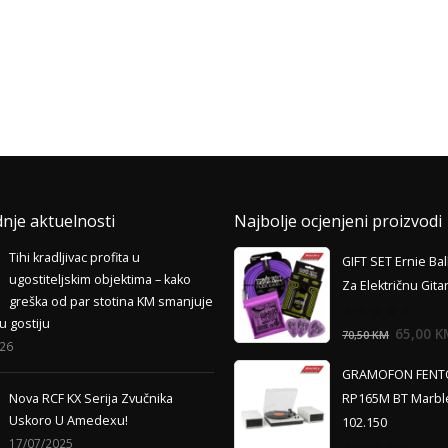
dnje aktuelnosti
Najbolje ocjenjeni proizvodi
Tihi kradljivac profita u
GIFT SET Ernie Bal
ugostiteljskim objektima – kako
Za Električnu Gita
greška od par stotina KM smanjuje
u gostiju
0
65,00
K
70,50
KM
out
026
of
5
GRAMOFON FENT
Nova RCF KX Serija Zvučnika
RP165M BT Marbl
Uskoro U Amedexu!
102.150
17/07/2025