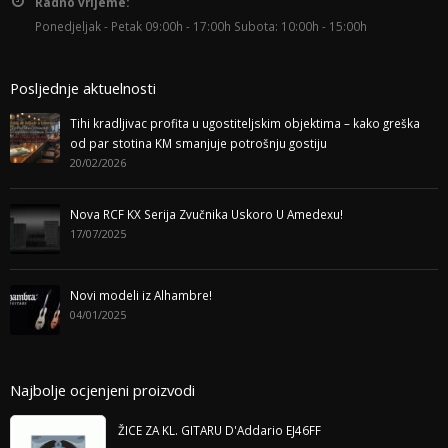
Radno vrijeme:
Ponedjeljak - Petak 09:00h - 17:00h Subota: 10:00h - 15:00h
Posljednje aktuelnosti
Tihi kradljivac profita u ugostiteljskim objektima – kako greška
od par stotina KM smanjuje potrošnju gostiju
20/02/2026
Nova RCF KX Serija Zvučnika Uskoro U Amedexu!
17/07/2025
Novi modeli iz Alhambre!
04/01/2025
Najbolje ocjenjeni proizvodi
ŽICE ZA KL. GITARU D'Addario EJ46FF