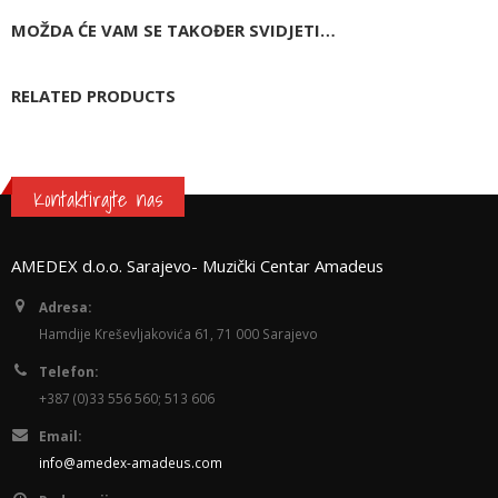
MOŽDA ĆE VAM SE TAKOĐER SVIDJETI…
RELATED PRODUCTS
Kontaktirajte nas
AMEDEX d.o.o. Sarajevo- Muzički Centar Amadeus
Adresa:
Hamdije Kreševljakovića 61, 71 000 Sarajevo
Telefon:
+387 (0)33 556 560; 513 606
Email:
info@amedex-amadeus.com