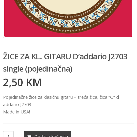
ŽICE ZA KL. GITARU D’addario J2703
single (pojedinačna)
2,50
KM
Pojedinačne žice za klasičnu gitaru – treća žica, žica “G” d
addario J2703
Made in USA!
Dodaj u košaricu