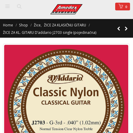
0
Home
Shop
Žice
,
ŽICE ZA KLASIČNU GITARU
ŽICE ZA KL. GITARU D’addario J2703 single (pojedinačna)