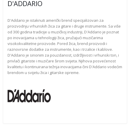
D'ADDARIO
D'Addario je istaknuti američki brend specijalizovan za
proizvodnju vrhunskih žica za gitare i druge instrumente. Sa više
od 300 godina tradicije u muzičkoj industriji, D'Addario je poznat
po inovacijama u tehnologiji žica, pružajući muzičarima
visokokvalitetne proizvode. Pored žica, brend proizvodi i
raznovrsne dodatke za instrumente, kao i trzalice i kablove.
D'Addario je sinonim za pouzdanost, izdržljivost i vrhunski ton, i
privlači gitariste i muzičare širom svijeta. Njihova posvećenost
kvalitetu i kontinuirana težnja inovacijama čini D'Addario vodećim
brendom u svijetu žica i gitarske opreme.