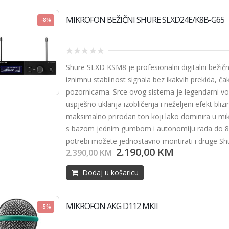
MIKROFON BEŽIČNI SHURE SLXD24E/K8B-G65
-8%
0
Shure SLXD KSM8 je profesionalni digitalni bežični
out
of
iznimnu stabilnost signala bez ikakvih prekida, čak
5
pozornicama. Srce ovog sistema je legendarni 
uspješno uklanja izobličenja i neželjeni efekt bliz
maksimalno prirodan ton koji lako dominira u mik
s bazom jednim gumbom i autonomiju rada do 8 sa
potrebi možete jednostavno montirati i druge Sh
2.190,00
KM
2.390,00
KM
Dodaj u košaricu
MIKROFON AKG D112 MKII
-5%