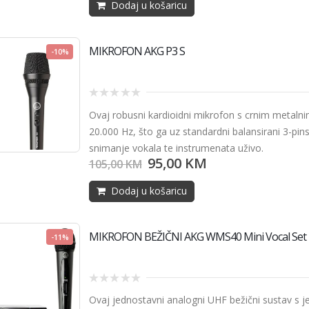
Dodaj u košaricu
MIKROFON AKG P3 S
-10%
0
Ovaj robusni kardioidni mikrofon s crnim metalni
out
of
20.000 Hz, što ga uz standardni balansirani 3-pin
5
snimanje vokala te instrumenata uživo.
95,00
KM
105,00
KM
Dodaj u košaricu
MIKROFON BEŽIČNI AKG WMS40 Mini Vocal Set
-11%
0
Ovaj jednostavni analogni UHF bežični sustav s
out