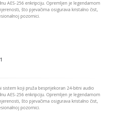
ednu AES-256 enkripciju. Opremljen je legendarnom
enosti, što pjevačima osigurava kristalno čist,
esionalnoj pozornici.
1
 sistem koji pruža besprijekoran 24-bitni audio
ednu AES-256 enkripciju. Opremljen je legendarnom
enosti, što pjevačima osigurava kristalno čist,
esionalnoj pozornici.