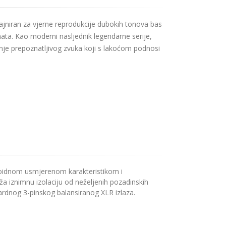
ajniran za vjerne reprodukcije dubokih tonova bas
nata. Kao moderni nasljednik legendarne serije,
je prepoznatljivog zvuka koji s lakoćom podnosi
ioidnom usmjerenom karakteristikom i
a iznimnu izolaciju od neželjenih pozadinskih
ardnog 3-pinskog balansiranog XLR izlaza.