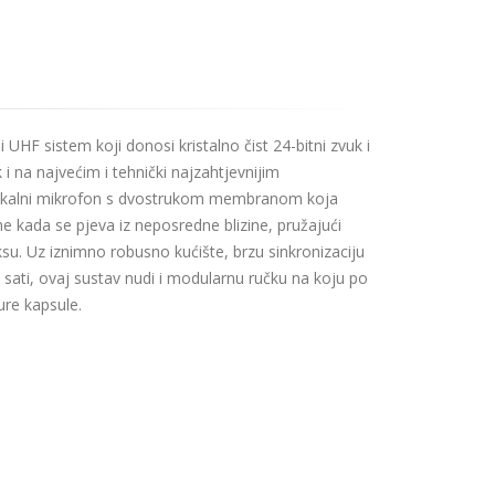
 UHF sistem koji donosi kristalno čist 24-bitni zvuk i
 i na najvećim i tehnički najzahtjevnijim
vokalni mikrofon s dvostrukom membranom koja
ine kada se pjeva iz neposredne blizine, pružajući
su. Uz iznimno robusno kućište, brzu sinkronizaciju
ti, ovaj sustav nudi i modularnu ručku na koju po
ure kapsule.