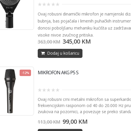
0
Ovaj robusni dinamički mikrofon je namjenski diz
out
of
bubnja, bas pojačala i limenih puhačkih instrume
5
donosi poboljšanu mehaniku kućišta uz zadržavan
visoke nivoe zvučnog pritiska.
345,00
KM
363,00
KM
Dodaj u košaricu
MIKROFON AKG P5 S
-12%
0
Ovaj robusni crni metalni mikrofon sa superkard
out
of
frekvencijskim rasponom od 40 do 20.000 Hz pruž
5
zvukova na pozornici, a povezuje se preko stand
99,00
KM
113,00
KM