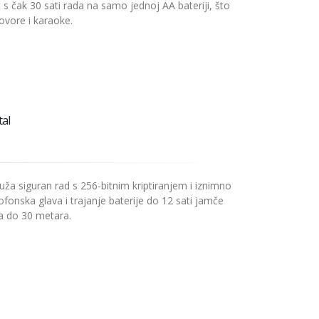
 s čak 30 sati rada na samo jednoj AA bateriji, što
ovore i karaoke.
al
uža siguran rad s 256-bitnim kriptiranjem i iznimno
fonska glava i trajanje baterije do 12 sati jamče
a do 30 metara.