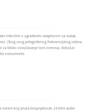
talni mikrofon s ugrađenim adapterom za stalak,
ornici. Zbog svog prilagođenog frekvencijskog odziva
sti za blisko ozvučavanje tom-tomova, doboša i
ačke instrumente.
 sistem koji pruža besprijekoran 24-bitni audio