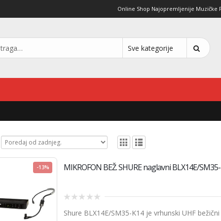
Online Shop Najopremljenije Muzičke Pro
MIKROFON BEŽ. SHURE naglavni BLX14E/SM35
-13%
0
Shure BLX14E/SM35-K14
je vrhunski UHF bežični 
out
of