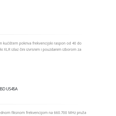
m kućištem pokriva frekvencijski raspon od 40 do
ski XLR izlaz čini izvrsnim i pouzdanim izborom za
 BD US45A
 jednom fiksnom frekvencijom na 660.700 MHz pruža