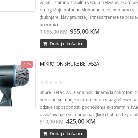
vokal i iznimno stabilnu vezu u frekvencijskom p
5
omogućuje potpuno slobodne ruke, primarno se ko
(bubnjare, klavijaturiste), fitness trenere te pre
pozornici.
955,00
KM
1.095,00
KM
Dodaj u košaricu
MIKROFON SHURE BETA52A
-17%
0
Shure Beta 52A
je vrhunski dinamički mikrofon i
out
of
precizno snimanje instrumenata s naglašenim b
5
odziva i sposobnosti podnošenja ekstremnih zvučni
ozvučavanje i snimanje bas (kick) bubnja te pojača
425,00
KM
510,00
KM
Dodaj u košaricu