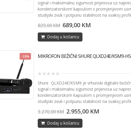
of
signal i maksimalnu sigurnost prijenosa uz napr
5
kondenzatorskom kapsulom s promjenjivom usmjer
studijski zvuk i potpunu stabilnost na svakoj prof
689,00
KM
829,00
KM
Dodaj u košaricu
MIKROFON BEŽIČNI SHURE QLXD24E/KSM9-H5
-10%
0
Shure
QLXD24E/KSM9 je vrhunski digitalni bežični
out
of
signal i maksimalnu sigurnost prijenosa uz napr
5
kondenzatorskom kapsulom s promjenjivom usmjer
studijski zvuk i potpunu stabilnost na svakoj prof
2.955,00
KM
3.270,00
KM
Dodaj u košaricu