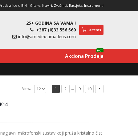
davnice u BiH - Gitare, Klaviri, Zvučnici, Rasvjeta, Instrumenti
25+ GODINA SA VAMA !
+387 (0)33 556 560
0 items
info@amedex-amadeus.com
HOT
Akciona Prodaja
…
View:
1
2
9
10
-K14
naglavni mikrofonski sustav koji pruža kristalno čist