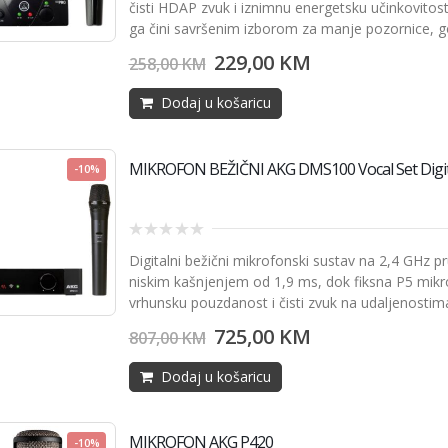
of
čisti HDAP zvuk i iznimnu energetsku učinkovitost
5
ga čini savršenim izborom za manje pozornice, g
229,00
KM
258,00
KM
Dodaj u košaricu
MIKROFON BEŽIČNI AKG DMS100 Vocal Set Digit
-10%
0
Digitalni bežični mikrofonski sustav na 2,4 GHz pr
out
of
niskim kašnjenjem od 1,9 ms, dok fiksna P5 mikro
5
vrhunsku pouzdanost i čisti zvuk na udaljenostim
725,00
KM
807,00
KM
Dodaj u košaricu
MIKROFON AKG P420
-10%