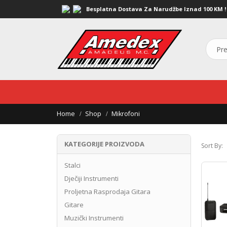
Besplatna Dostava Za Narudžbe Iznad 100 KM !
Home
Shop
Mikrofoni
KATEGORIJE PROIZVODA
Sort By:
Stalci
Dječiji Instrumenti
Proljetna Rasprodaja Gitara
Gitare
Muzički Instrumenti