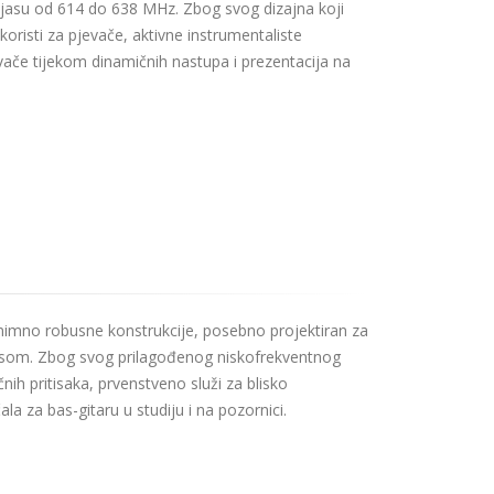
ojasu od 614 do 638 MHz. Zbog svog dizajna koji
risti za pjevače, aktivne instrumentaliste
davače tijekom dinamičnih nastupa i prezentacija na
znimno robusne konstrukcije, posebno projektiran za
asom. Zbog svog prilagođenog niskofrekventnog
h pritisaka, prvenstveno služi za blisko
la za bas-gitaru u studiju i na pozornici.