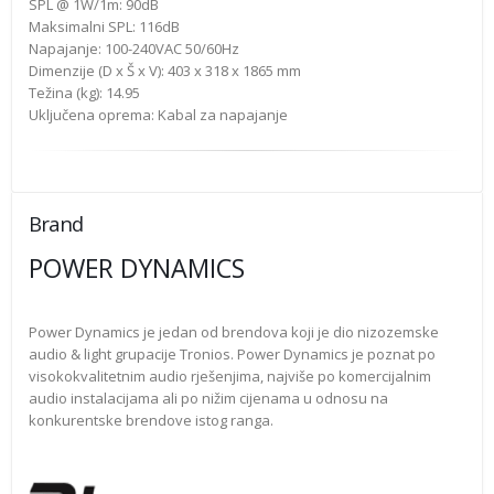
SPL @ 1W/1m: 90dB
Maksimalni SPL: 116dB
Napajanje: 100-240VAC 50/60Hz
Dimenzije (D x Š x V): 403 x 318 x 1865 mm
Težina (kg): 14.95
Uključena oprema: Kabal za napajanje
Brand
POWER DYNAMICS
Power Dynamics je jedan od brendova koji je dio nizozemske
audio & light grupacije Tronios. Power Dynamics je poznat po
visokokvalitetnim audio rješenjima, najviše po komercijalnim
audio instalacijama ali po nižim cijenama u odnosu na
konkurentske brendove istog ranga.