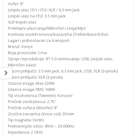
Vufer: 8″
Linijski ulaz Ch1 i Ch2: XLR / 6,3 mm Jack
Linijski ulaz na Ch3: 3.5 mm Jack
XLR linijski izlaz
Preklopni ulazi Linija/Mikrofon i Linija/Mp3
Kontrola visokih tonova/basa/eha (Treble/Bass/Echo)
Lagan i jednostavan za transport
Brend: Vonyx
Boja proizvoda: Crna
Opcije reprodukcije: BT 5.0 strimovanje, USB, Linijski ulaz,
Mikrofon (ulaz)
Ulazni priključci: 3.5 mm Jack, 6.3 mm Jack, USB, XLR (3-pinski)
Izlazni priključci: XLR (3-pinski)
Izlazna snaga: Max 320W
Izlazna snaga: RMS 160W
Tip visokotonca (Tweeter): Konusni
Prečnik visokotonca: 2.75″
Prečnik vufera (Woofer): 8″
Zvučna zavojnica (Voice coil): 30 mm
Tip magneta: Feritni
Frekvencijski odziv: 45Hz – 20.000Hz
Impedansa: 2 Ohm