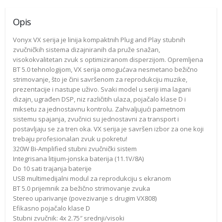
Opis
Vonyx VX serija je linija kompaktnih Plug and Play stubnih
zvučničkih sistema dizajniranih da pruže snažan,
visokokvalitetan zvuk s optimiziranom disperzijom. Opremljena
BT 5.0 tehnologijom, VX serija omogućava nesmetano bežično
strimovanje, što je čini savršenom za reprodukciju muzike,
prezentacije i nastupe uživo. Svaki model u seriji ima lagani
dizajn, ugrađen DSP, niz različitih ulaza, pojačalo klase D i
miksetu za jednostavnu kontrolu. Zahvaljujući pametnom
sistemu spajanja, zvučnici su jednostavni za transport i
postavljaju se za tren oka. VX serija je savršen izbor za one koji
trebaju profesionalan zvuk u pokretu!
320W Bi-Amplified stubni zvučnički sistem
Integrisana litijum-jonska baterija (11.1V/8A)
Do 10 sati trajanja baterije
USB multimedijalni modul za reprodukciju s ekranom
BT 5.0 prijemnik za bežično strimovanje zvuka
Stereo uparivanje (povezivanje s drugim VX808)
Efikasno pojačalo klase D
Stubni zvučnik: 4x 2.75″ srednji/visoki