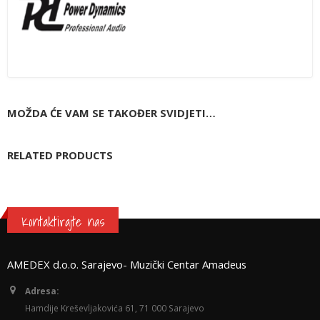
MOŽDA ĆE VAM SE TAKOĐER SVIDJETI…
RELATED PRODUCTS
Kontaktirajte nas
AMEDEX d.o.o. Sarajevo- Muzički Centar Amadeus
Adresa:
Hamdije Kreševljakovića 61, 71 000 Sarajevo