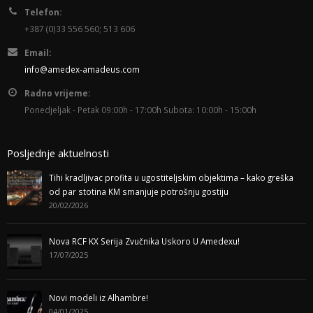
Telefon:
+387 (0)33 556 560; 513 606
Email:
info@amedex-amadeus.com
Radno vrijeme:
Ponedjeljak - Petak 09:00h - 17:00h Subota: 10:00h - 15:00h
Posljednje aktuelnosti
Tihi kradljivac profita u ugostiteljskim objektima – kako greška
od par stotina KM smanjuje potrošnju gostiju
20/02/2026
Nova RCF KX Serija Zvučnika Uskoro U Amedexu!
17/07/2025
Novi modeli iz Alhambre!
04/01/2025