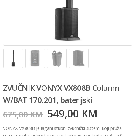
ZVUČNIK VONYX VX808B Column
W/BAT 170.201, baterijski
549,00
KM
675,00
KM
VONYX VX808B je lagani stubni zvučnički sistem, koji pruža
snažan zvuk i jednostavno postavljanje u pokretu uz BT 5.0