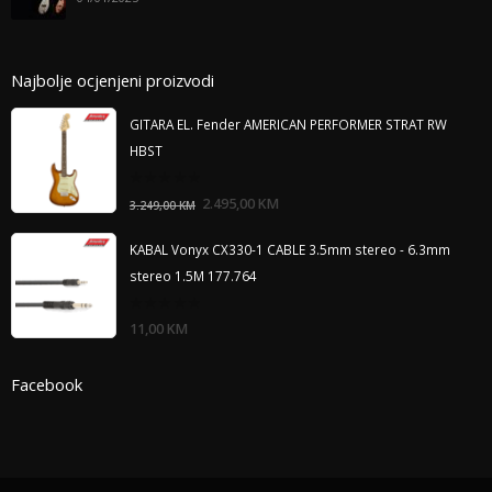
Najbolje ocjenjeni proizvodi
GITARA EL. Fender AMERICAN PERFORMER STRAT RW
HBST
0
2.495,00
KM
3.249,00
KM
out
of
5
KABAL Vonyx CX330-1 CABLE 3.5mm stereo - 6.3mm
stereo 1.5M 177.764
0
11,00
KM
out
of
5
Facebook