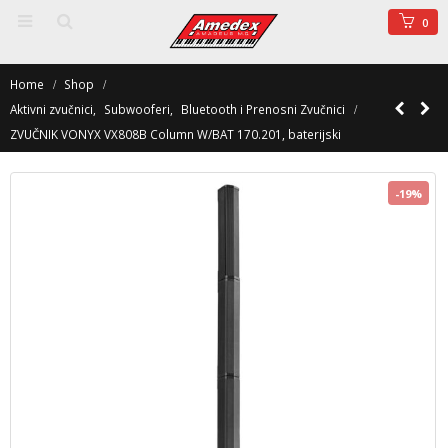
0
Home
Shop
Aktivni zvučnici
,
Subwooferi
,
Bluetooth i Prenosni Zvučnici
ZVUČNIK VONYX VX808B Column W/BAT 170.201, baterijski
-19%